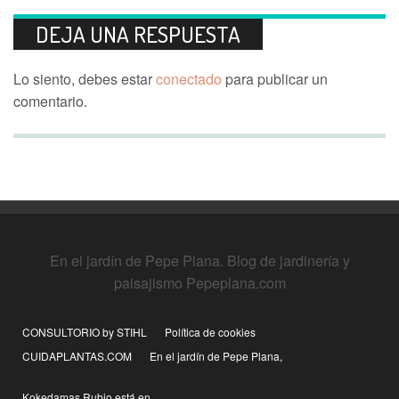
DEJA UNA RESPUESTA
Lo siento, debes estar
conectado
para publicar un
comentario.
En el jardín de Pepe Plana. Blog de jardinería y
paisajismo Pepeplana.com
CONSULTORIO by STIHL
Política de cookies
CUIDAPLANTAS.COM
En el jardín de Pepe Plana,
Kokedamas Rubio está en