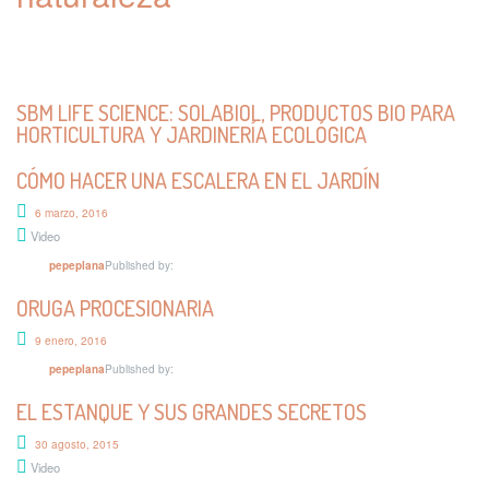
Video
Published by:
pepeplana
COMPOST DOMÉSTICO
SBM LIFE SCIENCE: SOLABIOL, PRODUCTOS BIO PARA
30 junio, 2015
HORTICULTURA Y JARDINERÍA ECOLÓGICA
Video
Published by:
CÓMO HACER UNA ESCALERA EN EL JARDÍN
pepeplana
PODA DEL SETO
6 marzo, 2016
Video
5 junio, 2015
Published by:
pepeplana
Video
Published by:
ORUGA PROCESIONARIA
pepeplana
TULIPANES EN ABRIL
9 enero, 2016
Published by:
pepeplana
1 abril, 2015
Published by:
EL ESTANQUE Y SUS GRANDES SECRETOS
pepeplana
30 agosto, 2015
Video