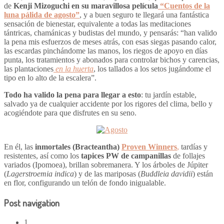
de
Kenji Mizoguchi en su maravillosa película
“Cuentos de la
luna pálida de agosto”
, y a buen seguro te llegará una fantástica
sensación de bienestar, equivalente a todas las meditaciones
tántricas, chamánicas y budistas del mundo, y pensarás: “han valido
la pena mis esfuerzos de meses atrás, con esas siegas pasando calor,
las escardas pinchándome las manos, los riegos de apoyo en días
punta, los tratamientos y abonados para controlar bichos y carencias,
las plantaciones
en la huerta
, los tallados a los setos jugándome el
tipo en lo alto de la escalera”.
Todo ha valido la pena para llegar a esto
: tu jardín estable,
salvado ya de cualquier accidente por los rigores del clima, bello y
acogiéndote para que disfrutes en su seno.
En él, las
inmortales (Bracteantha)
Proven Winners
,
tardías y
resistentes, así como los
tapices PW de campanillas
de follajes
variados (Ipomoea), brillan sobremanera. Y los árboles de Júpiter
(
Lagerstroemia indica
) y de las mariposas (
Buddleia davidii
) están
en flor, configurando un telón de fondo inigualable.
Post navigation
1