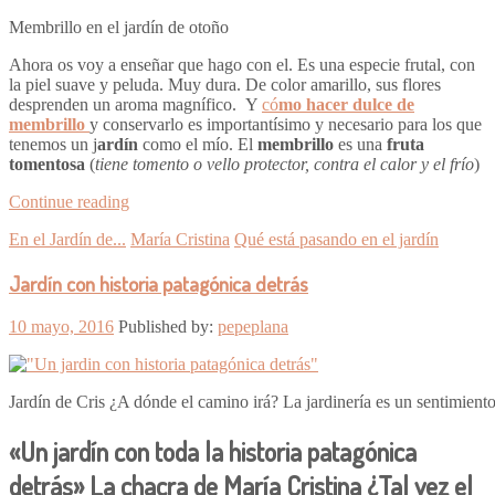
Membrillo en el jardín de otoño
Ahora os voy a enseñar que hago con el. Es una especie frutal, con
la piel suave y peluda. Muy dura. De color amarillo, sus flores
desprenden un aroma magnífico. Y
có
mo hacer dulce de
membrillo
y conservarlo es importantísimo y necesario para los que
tenemos un j
ardín
como el mío. El
membrillo
es una
fruta
tomentosa
(
tiene tomento o vello protector, contra el calor y el frío
)
Continue reading
En el Jardín de...
María Cristina
Qué está pasando en el jardín
Jardín con historia patagónica detrás
10 mayo, 2016
Published by:
pepeplana
Jardín de Cris ¿A dónde el camino irá? La jardinería es un sentimien
«Un jardín con toda la historia patagónica
detrás» La chacra de María Cristina ¿Tal vez el