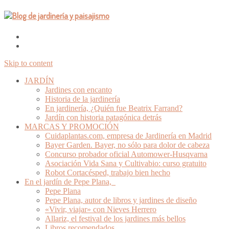
Skip to content
JARDÍN
Jardines con encanto
Historia de la jardinería
En jardinería, ¿Quién fue Beatrix Farrand?
Jardín con historia patagónica detrás
MARCAS Y PROMOCIÓN
Cuidaplantas.com, empresa de Jardinería en Madrid
Bayer Garden. Bayer, no sólo para dolor de cabeza
Concurso probador oficial Automower-Husqvarna
Asociación Vida Sana y Cultivabio: curso gratuito
Robot Cortacésped, trabajo bien hecho
En el jardín de Pepe Plana,
Pepe Plana
Pepe Plana, autor de libros y jardines de diseño
«Vivir, viajar» con Nieves Herrero
Allariz, el festival de los jardines más bellos
Libros recomendados