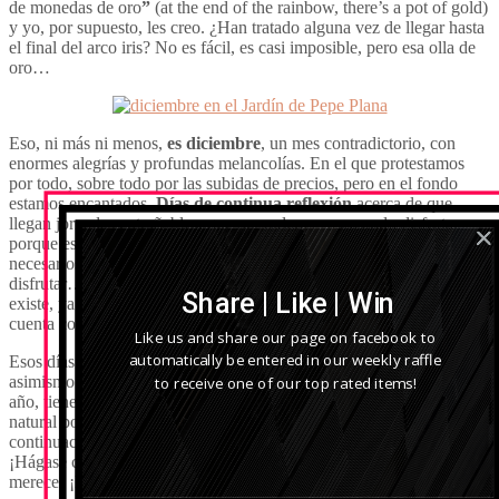
de monedas de oro
”
(at the end of the rainbow, there’s a pot of gold)
y yo, por supuesto, les creo. ¿Han tratado alguna vez de llegar hasta
el final del arco iris? No es fácil, es casi imposible, pero esa olla de
oro…
Eso, ni más ni menos,
es diciembre
, un mes contradictorio, con
enormes alegrías y profundas melancolías. En el que protestamos
por todo, sobre todo por las subidas de precios, pero en el fondo
estamos encantados.
Días de continua reflexión
acerca de que
llegan jornadas entrañables, que no podemos a menudo disfrutar
porque estamos demasiado ocupados en producir los bienes
necesarios para poder disfrutar de esos días que no podemos
disfrutar… y así va pasando el tiempo, que
Newton
sostiene que no
Share | Like | Win
existe, ya que sólo existen los acontecimientos, pero para no existir
cuenta con una buena salud envidiable.
Like us and share our page on facebook to
automatically be entered in our weekly raffle
Esos días entrañables, diferentes en cada rincón del mundo, pero
to receive one of our top rated items!
asimismo muy parecidos y con el gran telón de fondo del cambio de
año, tienen la gracia de tratar de
acercarnos a la naturaleza
, a lo
natural por distintos medios, y eso es siempre de agradecer. A
continuación, le presentamos la Navidad en nuestra jerga botánica.
¡Hágase con ella! ¡Celebre el fin y principio de cada año como se
merece! ¡No hay tantos en una vida!