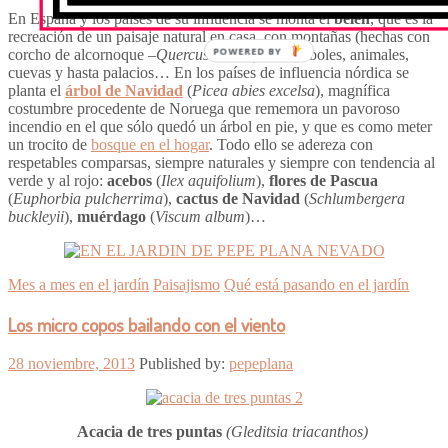
En España y los países de su influencia se monta el
belén
, que es la
recreación de un paisaje natural en casa, con montañas (hechas con
POWERED BY
corcho de alcornoque –
Quercus suber
-), ríos, árboles, animales,
cuevas y hasta palacios… En los países de influencia nórdica se
planta el
árbol de Navidad
(
Picea abies excelsa
), magnífica
costumbre procedente de Noruega que rememora un pavoroso
incendio en el que sólo quedó un árbol en pie, y que es como meter
un trocito de
bosque en el hogar
. Todo ello se adereza con
respetables comparsas, siempre naturales y siempre con tendencia al
verde y al rojo:
acebos
(
Ilex aquifolium
),
flores de Pascua
(
Euphorbia pulcherrima
),
cactus de Navidad
(
Schlumbergera
buckleyii
),
muérdago
(
Viscum album
)…
Mes a mes en el jardín
Paisajismo
Qué está pasando en el jardín
Los micro copos bailando con el viento
28 noviembre, 2013
Published by:
pepeplana
Acacia de tres puntas
(Gleditsia triacanthos)