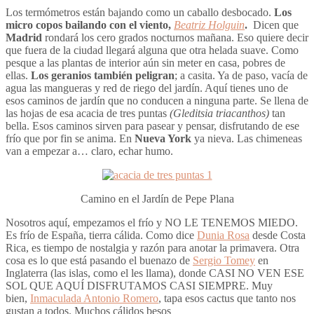
Los termómetros están bajando como un caballo desbocado.
Los
micro copos bailando con el viento,
Beatriz Holguin
.
Dicen que
Madrid
rondará los cero grados nocturnos mañana. Eso quiere decir
que fuera de la ciudad llegará alguna que otra helada suave. Como
pesque a las plantas de interior aún sin meter en casa, pobres de
ellas.
Los geranios también peligran
; a casita. Ya de paso, vacía de
agua las mangueras y red de riego del jardín. Aquí tienes uno de
esos caminos de jardín que no conducen a ninguna parte. Se llena de
las hojas de esa acacia de tres puntas
(Gleditsia triacanthos)
tan
bella. Esos caminos sirven para pasear y pensar, disfrutando de ese
frío que por fin se anima. En
Nueva York
ya nieva. Las chimeneas
van a empezar a… claro, echar humo.
Camino en el Jardín de Pepe Plana
Nosotros aquí, empezamos el frío y NO LE TENEMOS MIEDO.
Es frío de España, tierra cálida. Como dice
Dunia Rosa
desde Costa
Rica, es tiempo de nostalgia y razón para anotar la primavera. Otra
cosa es lo que está pasando el buenazo de
Sergio Tomey
en
Inglaterra (las islas, como el les llama), donde CASI NO VEN ESE
SOL QUE AQUÍ DISFRUTAMOS CASI SIEMPRE. Muy
bien,
Inmaculada Antonio Romero
, tapa esos cactus que tanto nos
gustan a todos. Muchos cálidos besos