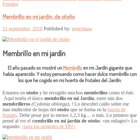
Frutales
Membrillo en mi jardín, de otoño
21 septiembre, 2018
Published by:
pepeplana
Membrillo en mi jardín
El año pasado os mostré un
Membrillo
en mi Jardín
gigante que
había aparecido. Y estoy pensando como hacer dulce membrillo con
los que he cogido en mi huerto de frutales del Jardín.
Estamos en
otoño
y he recogido muchos
membrillos
como el éste.
Aquí tenéis el único
membrillo en mi Jardín
, entre mis dos
membrilleros
(Cydonia oblonga)
, ! Lo descubrí caído sobre ese
mar multicolor de hojas del
otoño
que se forma en la
huerta de
frutales
. Debe pesar por lo menos 1,2,3 kg… o más. Lo primero que
pensé al ver el m
embrillo en mi jardín de otoño
: «un milagro!» Lo
segundo:
«para los amigotes de FB!»