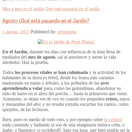
Mes a mes en el jardín
Qué está pasando en el jardín
Agosto ¿Qué está pasando en el Jardín?
1 agosto, 2013
Published by:
pepeplana
En el Jardín,
durante los días con influencia de la luna llena de
mediados del
mes de agosto
, sal al anochecer y siente la vida
alrededor. Haz la prueba.
Todos
los procesos vitales se han culminado
y la actividad de los
habitantes de tu tierra es febril, desde los frutos más variados
madurando en matas y árboles, a los polluelos de las
aves
aprendiendo a volar
para, como las golondrinas, abandonar su
nido de barro en el alero del porche… hasta la primavera que viene.
Asimismo, se dejan ver de vez en cuando los pequeños
erizos,
topos
y musarañas del año; y no resulta extraño escuchar los cantos, como
quejidos, de las lechuzas.
Bien, pues en medio de todo esto, y por ejemplo sobre
tu césped,
estás cantando y bailando al son de una imaginaria música celta, o
árabe, o flamenco ¡o rock&roll!, bajo esa luna, que bien podría ser la