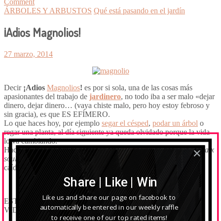
Comment
ÁRBOLES Y ARBUSTOS
Qué está pasando en el jardín
¡Adios Magnolios!
27 marzo, 2014
Decir
¡Adios
Magnolios
!
es por si sola, una de las cosas más
apasionantes del trabajo de
jardinero
, no todo iba a ser malo «dejar
dinero, dejar dinero… (vaya chiste malo, pero hoy estoy febroso y
sin gracia), es que ES EFÍMERO.
Lo que haces hoy, por ejemp
lo
segar el césped
,
podar un árbol
o
regar una planta, al día siguiente ya queda olvidado porque la vida
lo va cambiando.
Hace tan sólo un par de semanas este
magnolio
de flor (
Magnolia x
soulangeana
) era una promesa, y hoy es un montón de pétalos
caídos y amontonados con el rastrillo para echarlos al compost.
Share | Like | Win
Like us and share our page on facebook to
ESTO ES TAN BELLO QUE MATA!!! Y ES NUESTRA
automatically be entered in our weekly raffle
VIDA!!!
to receive one of our top rated items!