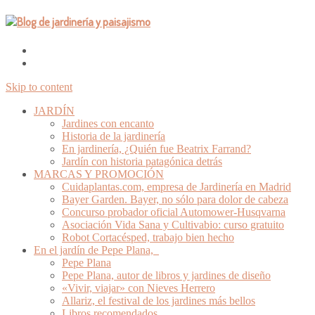
Skip to content
JARDÍN
Jardines con encanto
Historia de la jardinería
En jardinería, ¿Quién fue Beatrix Farrand?
Jardín con historia patagónica detrás
MARCAS Y PROMOCIÓN
Cuidaplantas.com, empresa de Jardinería en Madrid
Bayer Garden. Bayer, no sólo para dolor de cabeza
Concurso probador oficial Automower-Husqvarna
Asociación Vida Sana y Cultivabio: curso gratuito
Robot Cortacésped, trabajo bien hecho
En el jardín de Pepe Plana,
Pepe Plana
Pepe Plana, autor de libros y jardines de diseño
«Vivir, viajar» con Nieves Herrero
Allariz, el festival de los jardines más bellos
Libros recomendados