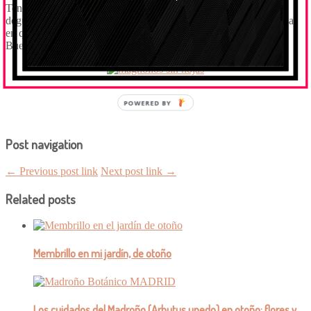
Tenemos tanta suerte de ser
jardineros
que cada día debemos
degustar esa sensación de lo efímero que nos permite nunca pensar
en que la obra está acabada.
Buen y efímero fin de semana, sureños y norteños.
POWERED BY
Post navigation
← Previous post link
Next post link →
Related posts
Membrillo en mi jardín, de otoño
Los cuidados del Madroño (Arbutus unedo) en otoño: flores y