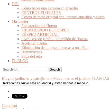
DIY
Cómo hacer una escalera en el jardín
CENTROS FLORALES
Centro de mesa original con limones amarillos y flores
Mis vídeos
Preparación del Huerto
PREPARANDO EL CÉSPED
CÉSPED ARTIFICIAL
«Arbustos de jardín – Un millón de flores».
Acolchar plantas
Eliminación de un piso de ramas a un aPino
Herramientas
Poda del seto
EL BLOG
Blog de jardinería y paisajismo
»
Mes a mes en el jardín
»
PLANTA
Comment