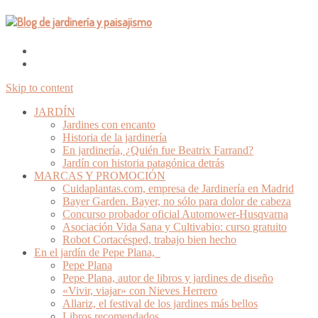
Skip to content
JARDÍN
Jardines con encanto
Historia de la jardinería
En jardinería, ¿Quién fue Beatrix Farrand?
Jardín con historia patagónica detrás
MARCAS Y PROMOCIÓN
Cuidaplantas.com, empresa de Jardinería en Madrid
Bayer Garden. Bayer, no sólo para dolor de cabeza
Concurso probador oficial Automower-Husqvarna
Asociación Vida Sana y Cultivabio: curso gratuito
Robot Cortacésped, trabajo bien hecho
En el jardín de Pepe Plana,
Pepe Plana
Pepe Plana, autor de libros y jardines de diseño
«Vivir, viajar» con Nieves Herrero
Allariz, el festival de los jardines más bellos
Libros recomendados