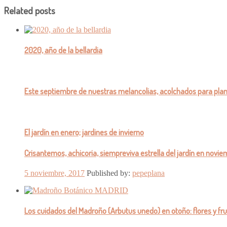
Related posts
2020, año de la bellardia
Este septiembre de nuestras melancolias, acolchados para pla
El jardín en enero; jardines de invierno
Crisantemos, achicoria, siempreviva estrella del jardín en novi
5 noviembre, 2017
Published by:
pepeplana
Los cuidados del Madroño (Arbutus unedo) en otoño: flores y fr