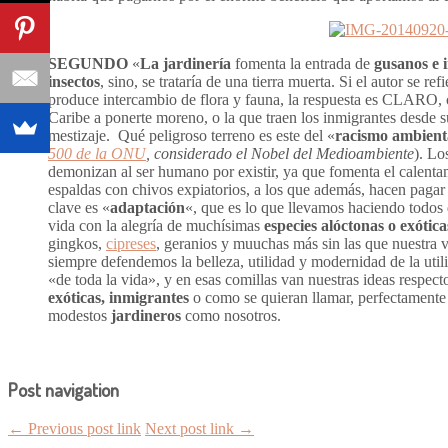
SEGUNDO
«
La jardinería
fomenta la entrada de
gusanos e i
insectos
, sino, se trataría de una tierra muerta. Si el autor se ref
produce intercambio de flora y fauna, la respuesta es CLARO, co
Caribe a ponerte moreno, o la que traen los inmigrantes desde s
mestizaje. Qué peligroso terreno es este del «
racismo ambient
500 de la ONU
, considerado el Nobel del Medioambiente
). Lo
demonizan al ser humano por existir, ya que fomenta el calentam
espaldas con chivos expiatorios, a los que además, hacen pagar
clave es «
adaptación
«, que es lo que llevamos haciendo todos 
vida con la alegría de muchísimas
especies alóctonas o exótica
gingkos,
cipreses
, geranios y muuchas más sin las que nuestra
siempre defendemos la belleza, utilidad y modernidad de la uti
«de toda la vida», y en esas comillas van nuestras ideas respec
exóticas, inmigrantes
o como se quieran llamar, perfectamente 
modestos
jardineros
como nosotros.
Post navigation
← Previous post link
Next post link →