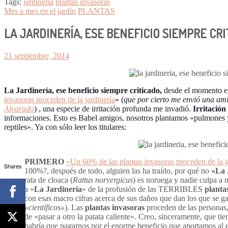
Tags:
jardinería
plantas invasoras
Mes a mes en el jardín
PLANTAS
LA JARDINERÍA, ESE BENEFICIO SIEMPRE CR
21 septiembre, 2014
La Jardinería, ese beneficio siempre criticado,
d
esde el momento en
invasoras proceden de la jardinería
»
(
que por cierto
me envió una ami
Alvarado
) , una especie de irritación profunda me invadió.
Irritación
informaciones. Esto es Babel amigos, nosotros plantamos «pulmones y 
reptiles». Ya con sólo leer los titulares:
PRIMERO
«Un 60% de las plantas invasoras proceden de la 
Shares
100%?, después de todo, alguien las ha traído, por qué no
«La 
rata de cloaca (
Rattus norvergicus
) es noruega y nadie culpa a 
a «
La Jardinería
» de la profusión de las TERRIBLES
planta
con esas macro cifras acerca de sus daños que dan los que se g
«científicos»
). Las
plantas invasoras
proceden de las personas
de «pasar a otro la patata caliente». Creo, sinceramente, que t
habría que pagarnos por el enorme beneficio que aportamos al 