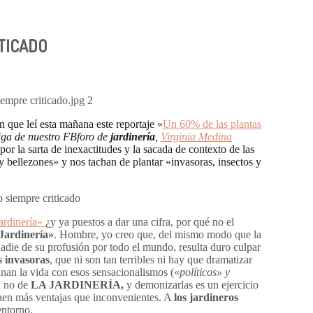
ITICADO
 que leí esta mañana este reportaje «
Un 60% de las plantas
ga de nuestro FBforo de
jardinería
,
Virginia
Medina
por la sarta de inexactitudes y la sacada de contexto de las
bellezones» y nos tachan de plantar «invasoras, insectos y
jardinería»
¿y ya puestos a dar una cifra, por qué no el
Jardinería»
. Hombre, yo creo que, del mismo modo que la
nadie de su profusión por todo el mundo, resulta duro culpar
s invasoras
, que ni son tan terribles ni hay que dramatizar
anan la vida con esos sensacionalismos («
políticos» y
, no de
LA JARDINERÍA,
y demonizarlas es un ejercicio
ienen más ventajas que inconvenientes. A
los jardineros
entorno.