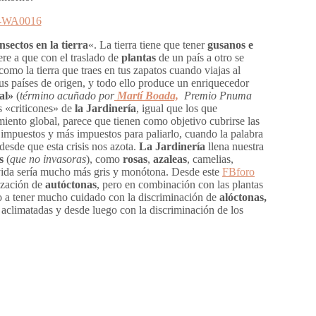
nsectos en la tierra
«. La tierra tiene que tener
gusanos e
iere a que con el traslado de
plantas
de un país a otro se
mo la tierra que traes en tus zapatos cuando viajas al
us países de origen, y todo ello produce un enriquecedor
al»
(
término acuñado por
Martí Boada,
Premio Pnuma
s «criticones» de
la Jardinería
, igual que los que
iento global, parece que tienen como objetivo cubrirse las
 impuestos y más impuestos para paliarlo, cuando la palabra
desde que esta crisis nos azota.
La Jardinería
llena nuestra
s
(
que no invasoras
), como
rosas
,
azaleas
, camelias,
 vida sería mucho más gris y monótona. Desde este
FBforo
lización de
autóctonas
, pero en combinación con las plantas
to a tener mucho cuidado con la discriminación de
alóctonas,
aclimatadas y desde luego con la discriminación de los