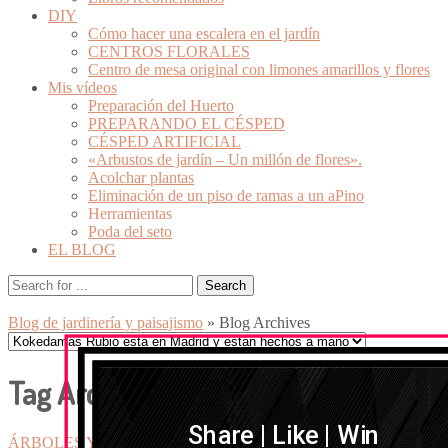
DIY
Cómo hacer una escalera en el jardín
CENTROS FLORALES
Centro de mesa original con limones amarillos y flores
Mis vídeos
Preparación del Huerto
PREPARANDO EL CÉSPED
CÉSPED ARTIFICIAL
«Arbustos de jardín – Un millón de flores».
Acolchar plantas
Eliminación de un piso de ramas a un aPino
Herramientas
Poda del seto
EL BLOG
Blog de jardinería y paisajismo
» Blog Archives
Tag Archives:
bulbosas
Share | Like | Win
ÁRBOLES Y ARBUSTOS
Mes a mes en el jardín
Qué está