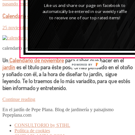
pasando en el jardín
Like us and share our page on facebook to
automatically be entered in our weekly raffle
Calendario de noviembre: que hacer en el jardín
to receive one of our top rated items!
25 noviembre, 2016
Published by:
pepeplana
calendario de noviembre
Un
Calendario de noviembre
para saber que hacer en el
POWERED BY
jardín
es el titulo para éste post. Si has pensado en el
otoño
y soñado con él, a la hora de diseñar
tu jardín,
sigue
leyendo. Te lo traemos de lo más variadito, para que estés
bien informado y entretenido.
Continue reading
En el jardín de Pepe Plana. Blog de jardinería y paisajismo
Pepeplana.com
CONSULTORIO by STIHL
Política de cookies