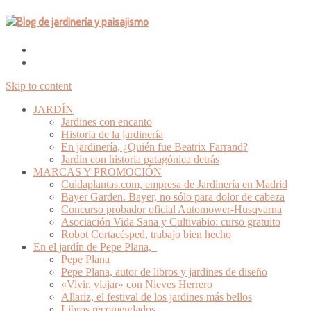
Skip to content
JARDÍN
Jardines con encanto
Historia de la jardinería
En jardinería, ¿Quién fue Beatrix Farrand?
Jardín con historia patagónica detrás
MARCAS Y PROMOCIÓN
Cuidaplantas.com, empresa de Jardinería en Madrid
Bayer Garden. Bayer, no sólo para dolor de cabeza
Concurso probador oficial Automower-Husqvarna
Asociación Vida Sana y Cultivabio: curso gratuito
Robot Cortacésped, trabajo bien hecho
En el jardín de Pepe Plana,
Pepe Plana
Pepe Plana, autor de libros y jardines de diseño
«Vivir, viajar» con Nieves Herrero
Allariz, el festival de los jardines más bellos
Libros recomendados