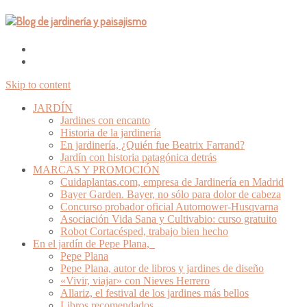
Skip to content
JARDÍN
Jardines con encanto
Historia de la jardinería
En jardinería, ¿Quién fue Beatrix Farrand?
Jardín con historia patagónica detrás
MARCAS Y PROMOCIÓN
Cuidaplantas.com, empresa de Jardinería en Madrid
Bayer Garden. Bayer, no sólo para dolor de cabeza
Concurso probador oficial Automower-Husqvarna
Asociación Vida Sana y Cultivabio: curso gratuito
Robot Cortacésped, trabajo bien hecho
En el jardín de Pepe Plana,
Pepe Plana
Pepe Plana, autor de libros y jardines de diseño
«Vivir, viajar» con Nieves Herrero
Allariz, el festival de los jardines más bellos
Libros recomendados