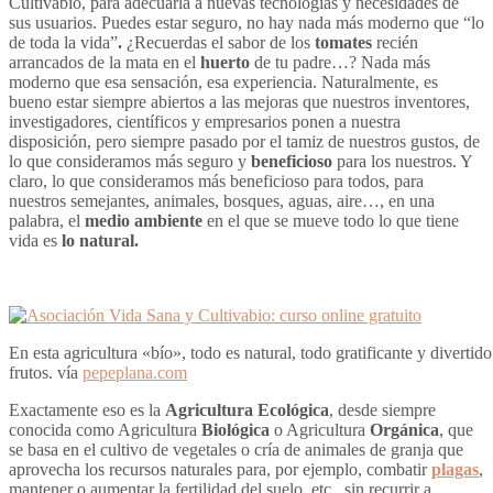
Cultivabio, para adecuarla a nuevas tecnologías y necesidades de
sus usuarios. Puedes estar seguro, no hay nada más moderno que “lo
de toda la vida”
.
¿Recuerdas el sabor de los
tomates
recién
arrancados de la mata en el
huerto
de tu padre…? Nada más
moderno que esa sensación, esa experiencia. Naturalmente, es
bueno estar siempre abiertos a las mejoras que nuestros inventores,
investigadores, científicos y empresarios ponen a nuestra
disposición, pero siempre pasado por el tamiz de nuestros gustos, de
lo que consideramos más seguro y
beneficioso
para los nuestros. Y
claro, lo que consideramos más beneficioso para todos, para
nuestros semejantes, animales, bosques, aguas, aire…, en una
palabra, el
medio ambiente
en el que se mueve todo lo que tiene
vida es
lo natural.
En esta agricultura «bío», todo es natural, todo gratificante y divert
frutos. vía
pepeplana.com
Exactamente eso es la
Agricultura Ecológica
, desde siempre
conocida como Agricultura
Biológica
o Agricultura
Orgánica
, que
se basa en el cultivo de vegetales o cría de animales de granja que
aprovecha los recursos naturales para, por ejemplo, combatir
plagas
,
mantener o aumentar la fertilidad del suelo, etc., sin recurrir a