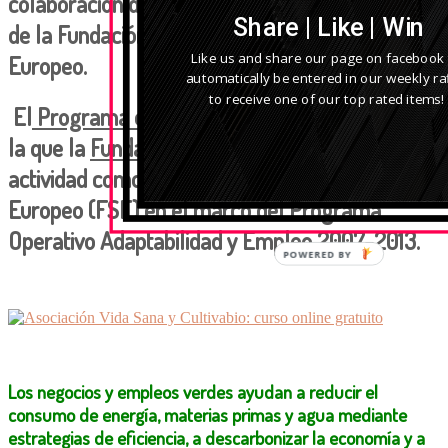
colaboración del
Programa Empleaverde
2008
Share | Like | Win
de la Fundación Biodiversidad y el Fondo Social
Like us and share our page on facebook
Europeo.
automatically be entered in our weekly raf
to receive one of our top rated items!
El
Programa empleaverde
es la iniciativa con
la que la
Fundación Biodiversidad
desarrolla su
actividad como entidad gestora del Fondo Social
Europeo (FSE) en el marco del Programa
Operativo Adaptabilidad y Empleo 2007-2013.
Los negocios y empleos verdes ayudan a reducir el
consumo de energía, materias primas y agua mediante
estrategias de eficiencia, a descarbonizar la economía y a