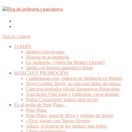
Skip to content
JARDÍN
Jardines con encanto
Historia de la jardinería
En jardinería, ¿Quién fue Beatrix Farrand?
Jardín con historia patagónica detrás
MARCAS Y PROMOCIÓN
Cuidaplantas.com, empresa de Jardinería en Madrid
Bayer Garden. Bayer, no sólo para dolor de cabeza
Concurso probador oficial Automower-Husqvarna
Asociación Vida Sana y Cultivabio: curso gratuito
Robot Cortacésped, trabajo bien hecho
En el jardín de Pepe Plana,
Pepe Plana
Pepe Plana, autor de libros y jardines de diseño
«Vivir, viajar» con Nieves Herrero
Allariz, el festival de los jardines más bellos
Libros recomendados