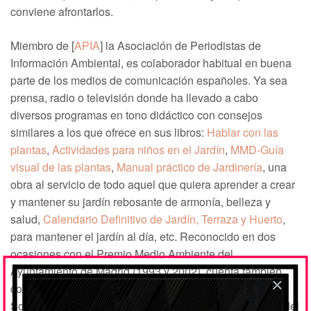
conviene afrontarlos.
Miembro de [
APIA
] la Asociación de Periodistas de
Información Ambiental, es colaborador habitual en buena
parte de los medios de comunicación españoles. Ya sea
prensa, radio o televisión donde ha llevado a cabo
diversos programas en tono didáctico con consejos
similares a los que ofrece en sus libros:
Hablar con las
plantas
,
Actividades para niños en el Jardín
,
MMD-Guía
visual de las plantas
,
Manual práctico de Jardinería
, una
obra al servicio de todo aquel que quiera aprender a crear
y mantener su jardín rebosante de armonía, belleza y
salud,
Calendario Definitivo de Jardín, Terraza y Huerto
,
para mantener el jardín al día, etc. Reconocido en dos
ocasiones con el Premio Medio Ambiente del
Ayuntamiento de Madrid (1993 y 2002), cuenta también
con el Premio
Ecovidrio
2002 y el Premio Nacional
Sostenibilidad
ISR-CER
2005. Es además colaborador del