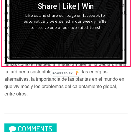
Instituto Jane Goodall para mostrar los jardines urbanos al
Share | Like | Win
gran público (programa
BIODIVERCIUDAD
) y ha trabajado
Like us and share our page on facebook to
en proyectos de alta envergadura como el diseño y la
automatically be entered in our weekly raffle
decoración de los jardines de la T4S en el aeropuerto de
to receive one of our top rated items!
Madrid. Empresario de Jardinería (
Cuidaplantas, CB
) y
Vicepresidente para Comunicación de la Sociedad
Española de Horticultura, patronal del Sector, Pepe Plana
dedica también su tiempo a impartir conferencias sobre
temas como el respeto al medio ambiente, la geojardinería,
la jardinería sostenible, los residuos, las energías
POWERED BY
alternativas, la importancia de las plantas en el mundo en
que vivimos y los problemas del calentamiento global,
entre otros.
COMMENTS