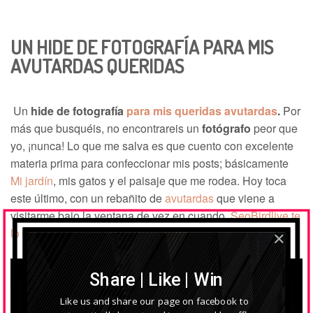
UN HIDE DE FOTOGRAFÍA PARA MIS
AVUTARDAS QUERIDAS
Un
hide de fotografía
para mis queridas avutardas
.
Por
más que busquéis, no encontrareis un
fotógrafo
peor que
yo, ¡nunca! Lo que me salva es que cuento con excelente
materia prima para confeccionar mis posts; básicamente
Mi jardín
,
mis gatos y
el paisaje
que me rodea. Hoy toca
este último, con un rebañito de
avutardas
que viene a
visitarme bajo la ventana de vez en cuando.
SeoBirdlive te
lo cuenta pinchando en el enlace.
Share | Like | Win
Like us and share our page on facebook to