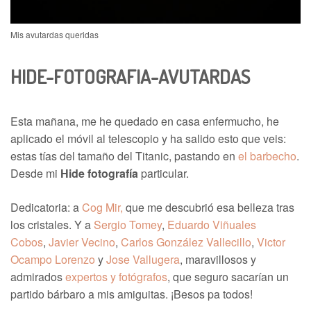
Mis avutardas queridas
HIDE-FOTOGRAFIA-AVUTARDAS
Esta mañana, me he quedado en casa enfermucho, he
aplicado el móvil al telescopio y ha salido esto que veis:
estas tías del tamaño del Titanic, pastando en
el barbecho
.
Desde mi
Hide fotografía
particular.
Dedicatoria: a
Cog Mir,
que me descubrió esa belleza tras
los cristales. Y a
Sergio Tomey
,
Eduardo Viñuales
Cobos
,
Javier Vecino
,
Carlos González Vallecillo
,
Victor
Ocampo Lorenzo
y
Jose Vallugera
, maravillosos y
admirados
expertos y fotógrafos
, que seguro sacarían un
partido bárbaro a mis amiguitas. ¡Besos pa todos!