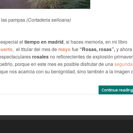
e las pampas
(Cortaderia selloana)
especial el
tiempo en madrid
, si haces memoria, en mi libro
huerto
, el titular del mes de
mayo
fue
“Rosas, rosas”,
y ahora
espectaculares
rosales
no reflorecientes de explosión primaver
petirlo, porque en este mes es posible disfrutar de una
segunda
 que nos acaricia con su benignidad, sino también a la imagen 
Continue readin