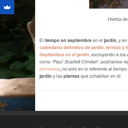
Hierba d
El
tiempo en septiembre
en el
jardín,
y en 
calendario definitivo de jardín, terraza y 
Septiembre en el jardín,
excluyendo a los 
como “
Paul’ Scarlett Climber
”, podríamos re
primavera
,
no solo en lo referente al tiempo
jardín
y las
plantas
que cohabitan en él.