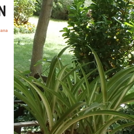
N
lana