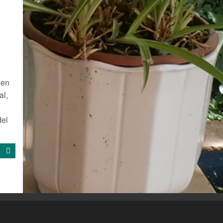
 en
al,
del
g