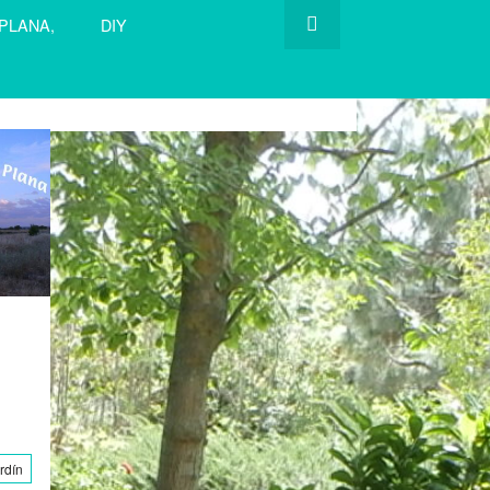
 PLANA,
DIY
rdín