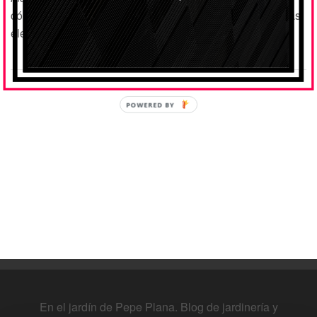
cómo conseguir el huerto más fértil, las producciones más
elevadas y sabrosas de
hortalizas y ensaladas
.
POWERED BY
En el jardín de Pepe Plana. Blog de jardinería y