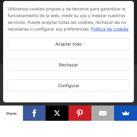
paisajismo Pepeplana.com
Utilizamos cookies propias y de terceros para garantizar el
funcionamiento de la web, medir su uso y mejorar nuestros
CONSULTORIO by STIHL
Política de cookies
servicios. Puede aceptar todas las cookies, rechazar las no
CUIDAPLANTAS.COM
En el jardín de Pepe Plana,
necesarias o configurar sus preferencias.
Política de cookies
Kokedamas Rubio está en
Aceptar todo
Madrid y están hechos a
mano
Rechazar
Configurar
Shares