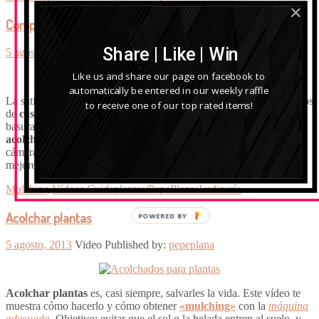
Compost doméstico
Share | Like | Win
5 agosto, 2013
Video
Published by:
pepeplana
Like us and share our page on facebook to
automatically be entered in our weekly raffle
La satisfacción que produce obtener
compost
a partir de los residuos
to receive one of our top rated items!
de
casa y jardín
, es difícilmente descriptible. Lo que sólo eran
basuras se convierten en un producto rico y apto para
abonar,
acolchar, proteger suelos..
. En este vídeo, lo realizamos ante las
cámaras y explicamos su fundamento y técnica. Utilizamos los
mejores productos y maquinaria del mercado.
Mulching
Vídeos Cuidaplantas/PepePlana/Jardinería
Acolchar plantas
POWERED BY
5 agosto, 2013
Video
Published by:
pepeplana
Acolchar plantas
es, casi siempre, salvarles la vida. Este vídeo te
muestra cómo hacerlo y cómo obtener
«mulching»
con la
máquina
adecuada
. Objetivo: evitar que el sol o la helada entren al suelo, y