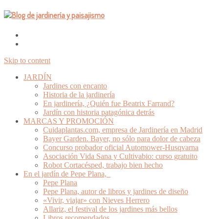
Skip to content
JARDÍN
Jardines con encanto
Historia de la jardinería
En jardinería, ¿Quién fue Beatrix Farrand?
Jardín con historia patagónica detrás
MARCAS Y PROMOCIÓN
Cuidaplantas.com, empresa de Jardinería en Madrid
Bayer Garden. Bayer, no sólo para dolor de cabeza
Concurso probador oficial Automower-Husqvarna
Asociación Vida Sana y Cultivabio: curso gratuito
Robot Cortacésped, trabajo bien hecho
En el jardín de Pepe Plana,
Pepe Plana
Pepe Plana, autor de libros y jardines de diseño
«Vivir, viajar» con Nieves Herrero
Allariz, el festival de los jardines más bellos
Libros recomendados