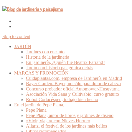
Skip to content
JARDÍN
Jardines con encanto
Historia de la jardinería
En jardinería, ¿Quién fue Beatrix Farrand?
Jardín con historia patagónica detrás
MARCAS Y PROMOCIÓN
Cuidaplantas.com, empresa de Jardinería en Madrid
Bayer Garden. Bayer, no sólo para dolor de cabeza
Concurso probador oficial Automower-Husqvarna
Asociación Vida Sana y Cultivabio: curso gratuito
Robot Cortacésped, trabajo bien hecho
En el jardín de Pepe Plana,
Pepe Plana
Pepe Plana, autor de libros y jardines de diseño
«Vivir, viajar» con Nieves Herrero
Allariz, el festival de los jardines más bellos
Libros recomendados