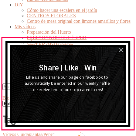
DIY
Cómo hacer una escalera en el jardín
CENTROS FLORALES
Centro de mesa original con limones amarillos y flores
Mis vídeos
Preparación del Huerto
PREPARANDO EL CÉSPED
CÉSPED ARTIFICIAL
«Arbustos de jardín – Un millón de flores».
Acolchar plantas
Eliminación de un piso de ramas a un aPino
Herramientas
Share | Like | Win
Poda del seto
EL BLOG
Like us and share our page on facebook to
automatically be entered in our weekly raffle
to receive one of our top rated items!
Blog de jardinería y paisajismo
» Blog Archives
Tag Archives:
DESBROCE
Vídeos Cuidaplantas/PepePlana/Jardinería