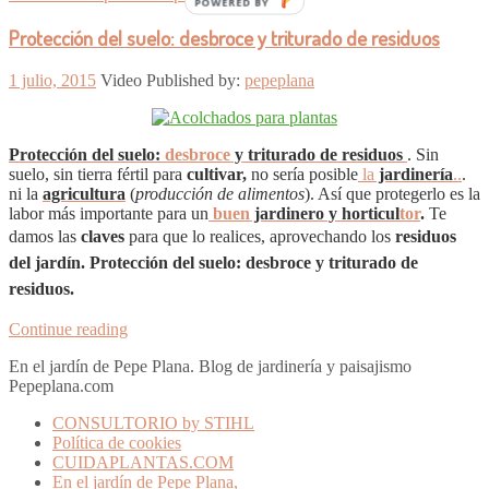
POWERED BY
Protección del suelo: desbroce y triturado de residuos
1 julio, 2015
Video
Published by:
pepeplana
Protección del suelo:
desbroce
y triturado de residuos
. S
in
suelo, sin tierra fértil para
cultivar,
no sería posible
la
jardinería
..
.
ni la
agricultura
(
producción de alimentos
). Así que protegerlo es la
labor más importante para un
buen
jardinero y horticul
tor
.
Te
damos las
claves
para
que lo realices, aprovechando los
residuos
del jardín. Protección del suelo: desbroce y triturado de
residuos.
Continue reading
En el jardín de Pepe Plana. Blog de jardinería y paisajismo
Pepeplana.com
CONSULTORIO by STIHL
Política de cookies
CUIDAPLANTAS.COM
En el jardín de Pepe Plana,