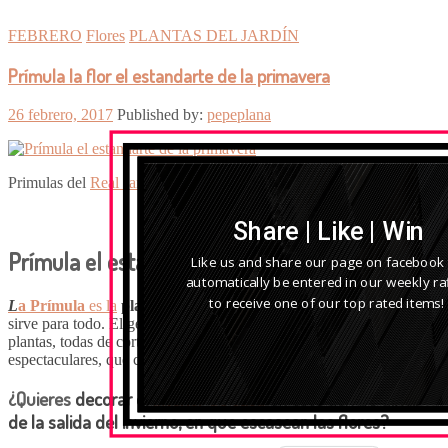
FEBRERO
Flores
PLANTAS DEL JARDÍN
Prímula la flor el estandarte de la primavera
26 febrero, 2017
Published by:
pepeplana
Primulas del
Real Jardín Botanico de Madrid
, vía
cuidasdeti.com
Share | Like | Win
Prímula el estandarte de la
primavera
Like us and share our page on facebook
automatically be entered in our weekly raf
to receive one of our top rated items!
L
a Prímula
es la
planta estrella de
febrero
es un bellezón que
sirve para todo. El género
Prímula,
familia Primuláceas, cuenta con
plantas, todas de corta estatura pero con follajes y floraciones
espectaculares, que cubren las diferentes necesidades.
¿Quieres
decorar el
interior de casa
en este tiempo difícil
de la salida del invierno, en que escasean las flores?