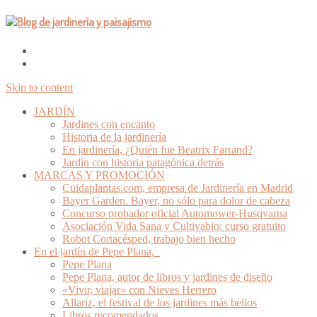
Skip to content
JARDÍN
Jardines con encanto
Historia de la jardinería
En jardinería, ¿Quién fue Beatrix Farrand?
Jardín con historia patagónica detrás
MARCAS Y PROMOCIÓN
Cuidaplantas.com, empresa de Jardinería en Madrid
Bayer Garden. Bayer, no sólo para dolor de cabeza
Concurso probador oficial Automower-Husqvarna
Asociación Vida Sana y Cultivabio: curso gratuito
Robot Cortacésped, trabajo bien hecho
En el jardín de Pepe Plana,
Pepe Plana
Pepe Plana, autor de libros y jardines de diseño
«Vivir, viajar» con Nieves Herrero
Allariz, el festival de los jardines más bellos
Libros recomendados