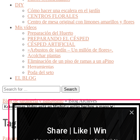
DIY
Cómo hacer una escalera en el jardín
CENTROS FLORALES
Centro de mesa original con limones amarillos y flores
Mis vídeos
Preparación del Huerto
PREPARANDO EL CÉSPED
CÉSPED ARTIFICIAL
«Arbustos de jardín – Un millón de flores».
Acolchar plantas
Eliminación de un piso de ramas a un aPino
Herramientas
Poda del seto
EL BLOG
Blog de jardinería y paisajismo
» Blog Archives
Tag Archives:
Tractores trabajando
Share | Like | Win
Paisajismo
Tractores trabajando