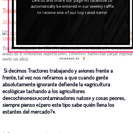
Like us and share our page on facebook to
automatically be entered in our weekly raffle
Tractores trabajando y aviones frente a frente…
to receive one of our top rated items!
20 febrero, 2016
Published by:
pepeplana
Tractor trabajando de 150 CV, alimentado con biodiesel y arrastrando
arado de 8 vertederas superficiales. Objetivo: barbechar (dejar reposar
suelo un año).
POWERED BY
Si decimos
Tractores trabajando y aviones frente a
frente
, tal vez nos refiramos a que cuando gente
absolutamente ignorante defiende la «
agricultura
ecológica
» tachando a los
agricultores
de»cochinones»,»contaminadores natos» y cosas peores,
siempre pienso «¿pero este tipo sabe quién llena los
estantes del mercado?».