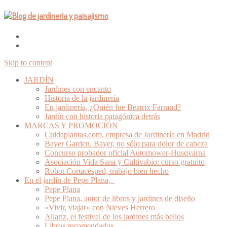
Skip to content
JARDÍN
Jardines con encanto
Historia de la jardinería
En jardinería, ¿Quién fue Beatrix Farrand?
Jardín con historia patagónica detrás
MARCAS Y PROMOCIÓN
Cuidaplantas.com, empresa de Jardinería en Madrid
Bayer Garden. Bayer, no sólo para dolor de cabeza
Concurso probador oficial Automower-Husqvarna
Asociación Vida Sana y Cultivabio: curso gratuito
Robot Cortacésped, trabajo bien hecho
En el jardín de Pepe Plana,
Pepe Plana
Pepe Plana, autor de libros y jardines de diseño
«Vivir, viajar» con Nieves Herrero
Allariz, el festival de los jardines más bellos
Libros recomendados