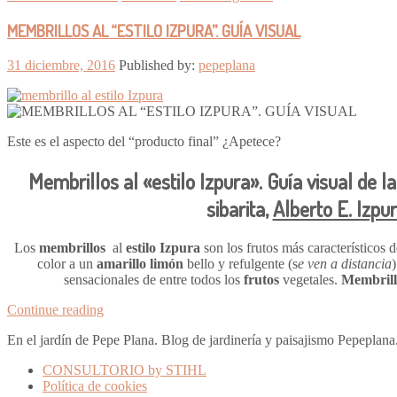
MEMBRILLOS AL “ESTILO IZPURA”. GUÍA VISUAL
31 diciembre, 2016
Published by:
pepeplana
Este es el aspecto del “producto final” ¿Apetece?
Membrillos al «estilo Izpura». Guía visual de la
sibarita,
Alberto E. Izpu
Los
membrillos
al
estilo Izpura
son los frutos más característicos d
color a un
amarillo limón
bello y refulgente (s
e ven a distancia
sensacionales de entre todos los
frutos
vegetales.
Membrillo
Continue reading
En el jardín de Pepe Plana. Blog de jardinería y paisajismo Pepeplan
CONSULTORIO by STIHL
Política de cookies