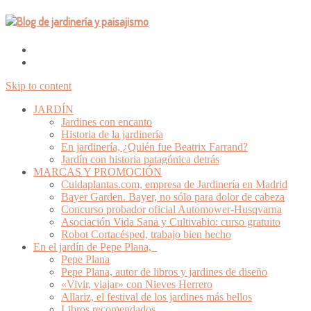
Skip to content
JARDÍN
Jardines con encanto
Historia de la jardinería
En jardinería, ¿Quién fue Beatrix Farrand?
Jardín con historia patagónica detrás
MARCAS Y PROMOCIÓN
Cuidaplantas.com, empresa de Jardinería en Madrid
Bayer Garden. Bayer, no sólo para dolor de cabeza
Concurso probador oficial Automower-Husqvarna
Asociación Vida Sana y Cultivabio: curso gratuito
Robot Cortacésped, trabajo bien hecho
En el jardín de Pepe Plana,
Pepe Plana
Pepe Plana, autor de libros y jardines de diseño
«Vivir, viajar» con Nieves Herrero
Allariz, el festival de los jardines más bellos
Libros recomendados