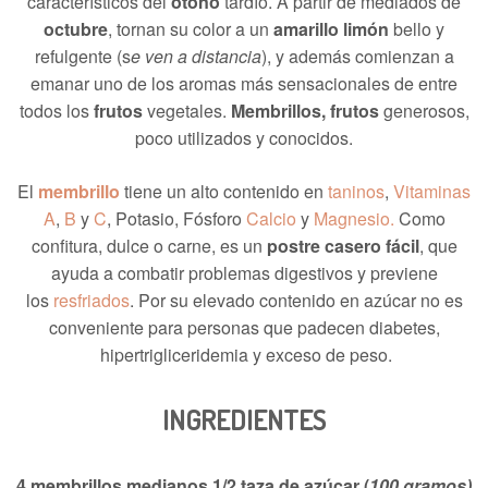
característicos del
otoño
tardío. A partir de mediados de
octubre
, tornan su color a un
amarillo limón
bello y
refulgente (s
e ven a distancia
), y además comienzan a
emanar uno de los aromas más sensacionales de entre
todos los
frutos
vegetales.
Membrillos, frutos
generosos,
poco utilizados y conocidos.
El
membrillo
tiene un alto contenido en
taninos
,
Vitaminas
A
,
B
y
C
, Potasio, Fósforo
Calcio
y
Magnesio.
Como
confitura, dulce o carne, es un
postre casero fácil
, que
ayuda a combatir problemas digestivos y previene
los
resfriados
. Por su elevado contenido en azúcar no es
conveniente para personas que padecen diabetes,
hipertrigliceridemia y exceso de peso.
INGREDIENTES
4 membrillos medianos
1/2 taza de azúcar (
100 gramos)