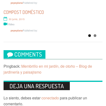
Published by:
pepeplana
UNA HERRAMIENTA PARA TODO (MULTIHERRAMIENTA
COMPOST DOMÉSTICO
BOSCH)
30 junio, 2015
5 agosto, 2013
Video
Video
Published by:
Published by:
pepeplana
pepeplana
COMMENTS
Pingback:
Membrillo en mi jardín, de otoño – Blog de
jardinería y paisajismo
DEJA UNA RESPUESTA
Lo siento, debes estar
conectado
para publicar un
comentario.