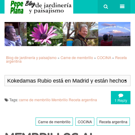
Blog de jardinería y paisajismo
»
Carne de membrillo
»
COCINA
»
Receta
argentina
Tags:
carne de membrillo
Membrillo
Receta argentina
1 Reply
Carne de membrillo
COCINA
Receta argentina