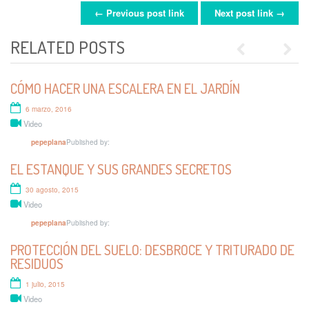
← Previous post link
Next post link →
POST NAVIGATION
RELATED POSTS
Previous
Next
CÓMO HACER UNA ESCALERA EN EL JARDÍN
PODA DEL SETO
6 marzo, 2016
5 junio, 2015
Video
Video
Published by:
Published by:
pepeplana
pepeplana
EL ESTANQUE Y SUS GRANDES SECRETOS
COMPOST DOMÉSTICO
30 agosto, 2015
5 agosto, 2013
Video
Video
Published by:
Published by:
pepeplana
pepeplana
PROTECCIÓN DEL SUELO: DESBROCE Y TRITURADO DE
ACOLCHAR PLANTAS
RESIDUOS
5 agosto, 2013
1 julio, 2015
Video
Video
Published by:
pepeplana