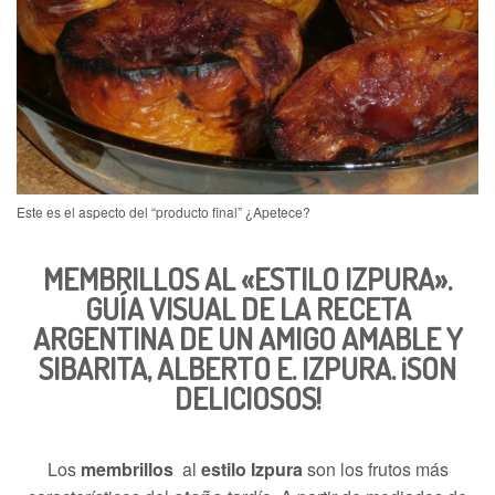
Este es el aspecto del “producto final” ¿Apetece?
MEMBRILLOS AL «ESTILO IZPURA».
GUÍA VISUAL DE LA
RECETA
ARGENTINA
DE UN AMIGO AMABLE Y
SIBARITA,
ALBERTO E. IZPURA
. ¡SON
DELICIOSOS!
Los
membrillos
al
estilo Izpura
son los frutos más