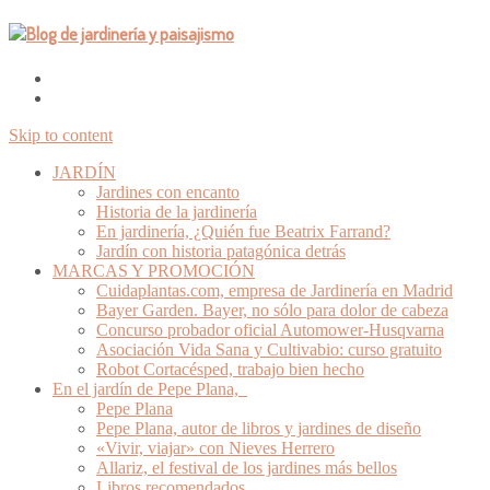
Skip to content
JARDÍN
Jardines con encanto
Historia de la jardinería
En jardinería, ¿Quién fue Beatrix Farrand?
Jardín con historia patagónica detrás
MARCAS Y PROMOCIÓN
Cuidaplantas.com, empresa de Jardinería en Madrid
Bayer Garden. Bayer, no sólo para dolor de cabeza
Concurso probador oficial Automower-Husqvarna
Asociación Vida Sana y Cultivabio: curso gratuito
Robot Cortacésped, trabajo bien hecho
En el jardín de Pepe Plana,
Pepe Plana
Pepe Plana, autor de libros y jardines de diseño
«Vivir, viajar» con Nieves Herrero
Allariz, el festival de los jardines más bellos
Libros recomendados