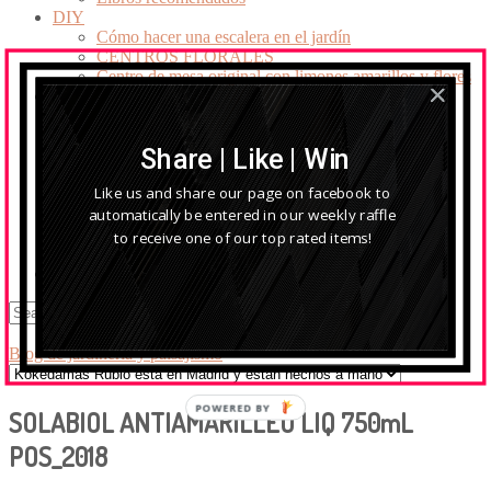
DIY
Cómo hacer una escalera en el jardín
CENTROS FLORALES
Centro de mesa original con limones amarillos y flores
Mis vídeos
Preparación del Huerto
PREPARANDO EL CÉSPED
Share | Like | Win
CÉSPED ARTIFICIAL
«Arbustos de jardín – Un millón de flores».
Like us and share our page on facebook to
Acolchar plantas
Eliminación de un piso de ramas a un aPino
automatically be entered in our weekly raffle
Herramientas
to receive one of our top rated items!
Poda del seto
EL BLOG
Blog de jardinería y paisajismo
»
POWERED BY
SOLABIOL ANTIAMARILLEO LIQ 750mL
POS_2018