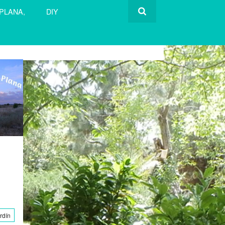
 PLANA,
DIY
rdín