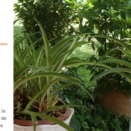
lana
 la
a de
ue