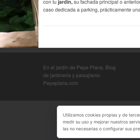
con tu
jardín,
su fachada principal o anteri
caso dedicada a parking, prácticamente un
En el jardín de Pepe Plana. Blog
de jardinería y paisajismo
Pepeplana.com
Utilizamos cookies propias y de terce
medir su uso y mejorar nuestros servi
las no necesarias o configurar sus pr