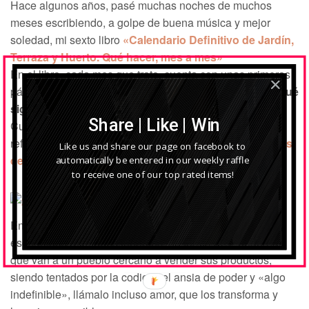
Hace algunos años, pasé muchas noches de muchos
meses escribiendo, a golpe de buena música y mejor
soledad, mi sexto libro
«Calendario Definitivo de Jardín,
Terraza y Huerto. Qué hacer, mes a mes»
En el libro, cada mes que trato, cuenta con unas primeras
páginas de relato, de explicación acerca de cómo veo,
qué
significa ese mes para mi.
Share | Like | Win
Cuando llegó agosto, no lo dudé: inmediatamente hice
referencia a la película de Kenji Mizoguchi
«Los cuentos
Like us and share our page on facebook to
de la luna pálida de agosto»
automatically be entered in our weekly raffle
to receive one of our top rated items!
En ella se ponen al descubierto los sentimientos bajos y
escondidos que todos tenemos, en forma de 2 orfebres
que van a un pueblo cercano a vender sus productos,
siendo tentados por la codicia, el ansia de poder y «algo
indefinible», llámalo incluso amor, que los transforma y