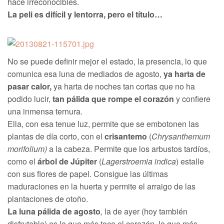
hace irreconocibles.
La peli es difícil y lentorra, pero el título…
No se puede definir mejor el estado, la presencia, lo que
comunica esa luna de mediados de agosto,
ya harta de
pasar calor,
ya harta de noches tan cortas que no ha
podido lucir,
tan pálida que rompe el corazón
y confiere
una inmensa ternura.
Ella, con esa tenue luz, permite que se embotonen las
plantas de día corto, con el
crisantemo
(
Chrysanthemum
morifolium
)
a la cabeza. Permite que los arbustos tardíos,
como el
árbol de Júpiter
(
Lagerstroemia indica
) estalle
con sus flores de papel. Consigue las últimas
maduraciones en la huerta y permite el arraigo de las
plantaciones de otoño.
La luna pálida de agosto
,
la de ayer (hoy también
disfrutable) es la que más toca el corazón, la que más