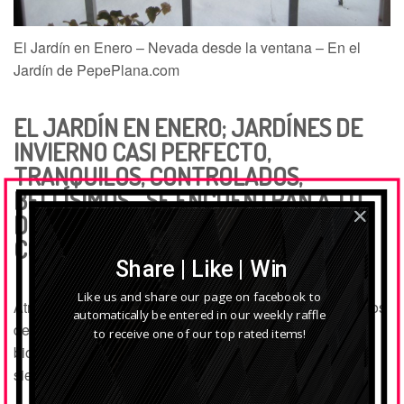
El Jardín en Enero – Nevada desde la ventana – En el
Jardín de PepePlana.com
EL JARDÍN EN ENERO; JARDÍNES DE
INVIERNO CASI PERFECTO,
TRANQUILOS, CONTROLADOS,
BELLÍSIMOS… SE ENCUENTRAN A TU
DISPOSICIÓN CASI SÓLO PARA LA
CONTEMPLACIÓN…
Share | Like | Win
Like us and share our page on facebook to
Atrás quedaron todas
las hojas,
ramillas y demás residuos
automatically be entered in our weekly raffle
del
otoño
que hubo que recoger; el trabajo con la
to receive one of our top rated items!
biotrituradora de
Bosch
, para hacer
compost
; las últimas
siegas del
césped
para dejarlo igualado y limpio.