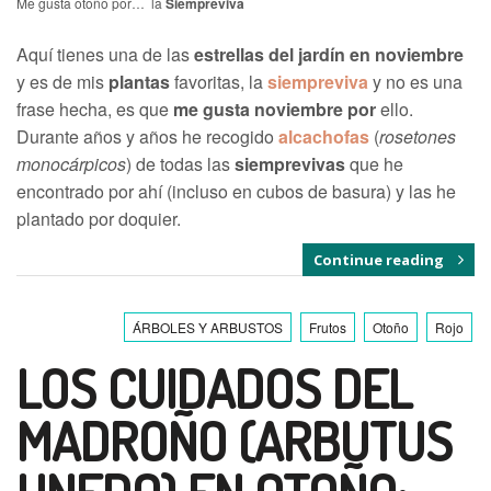
Me gusta otoño por… la
Siempreviva
A
quí tienes una de las
estrellas del jardín en noviembre
y es de mis
plantas
favoritas, la
siempreviva
y no es una
frase hecha, es que
me gusta noviembre por
ello.
Durante años y años he recogido
alcachofas
(
rosetones
monocárpicos
) de todas las
siemprevivas
que he
encontrado por ahí (incluso en cubos de basura) y las he
plantado por doquier.
Continue reading
ÁRBOLES Y ARBUSTOS
Frutos
Otoño
Rojo
LOS CUIDADOS DEL
MADROÑO (ARBUTUS