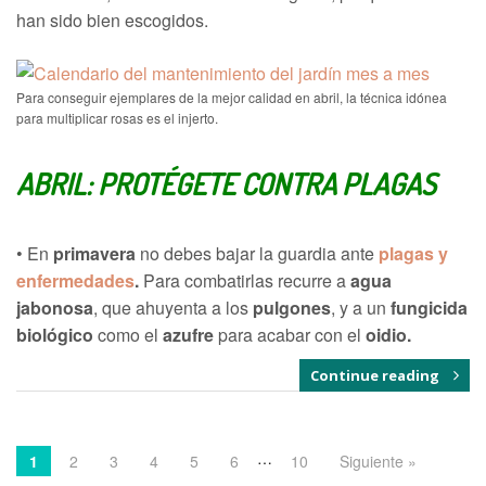
han sido bien escogidos.
Para conseguir ejemplares de la mejor calidad en abril, la técnica idónea
para multiplicar rosas es el injerto.
ABRIL:
PROTÉGETE CONTRA PLAGAS
•
En
primavera
no debes bajar la guardia ante
plagas y
enfermedades
.
Para combatirlas recurre a
agua
jabonosa
, que ahuyenta a los
pulgones
, y a un
fungicida
biológico
como el
azufre
para acabar con el
oidio.
Continue reading
…
1
2
3
4
5
6
10
Siguiente »
POST NAVIGATION