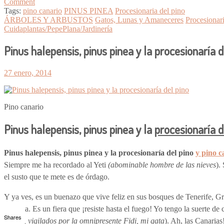
Comment
Tags:
pino canario
PINUS PINEA
Procesionaria del pino
ÁRBOLES Y ARBUSTOS
Gatos, Lunas y Amaneceres
Procesionari
Cuidaplantas/PepePlana/Jardinería
Pinus halepensis, pinus pinea y la procesionaría d
27 enero, 2014
Pino canario
Pinus halepensis, pinus pinea y la
procesionaría d
Pinus halepensis, pinus pinea y la procesionaría del pino
y pino c
Siempre me ha recordado al Yeti
(abominable hombre de las nieves
).
el susto que te mete es de órdago.
Y ya ves, es un buenazo que vive feliz en sus bosques de Tenerife, G
insignia. Es un fiera que ¡resiste hasta el fuego! Yo tengo la suerte d
Shares
la foto, vigilados por la omnipresente Fidi, mi gata
). Ah, las Canarias