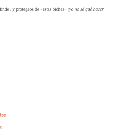
e , y protegeos de «estas bichas» (
yo no sé qué hacer
utos
: