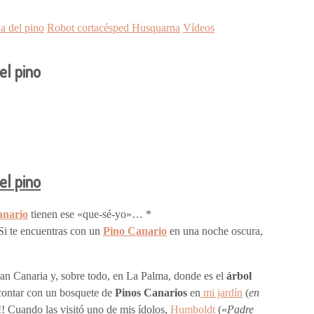
a del pino
Robot cortacésped Husquarna
Vídeos
el pino
el pino
anario
tienen ese «que-sé-yo»… *
 Si te encuentras con un
Pino Canario
en una noche oscura,
ran Canaria y, sobre todo, en La Palma, donde es el
árbol
e contar con un bosquete de
Pinos Canarios
en
mi jardín
(
en
!! Cuando las visitó uno de mis ídolos,
Humboldt
(«
Padre