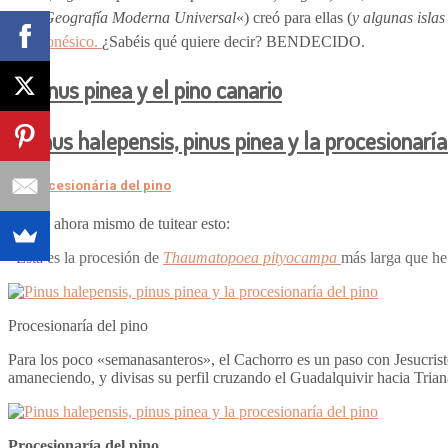
de la Geografía Moderna Universal
«) creó para ellas (
y algunas islas
macaronésico.
¿Sabéis qué quiere decir? BENDECIDO.
El pinus pinea y el pino canario
La procesionária del pino
Acabo ahora mismo de tuitear esto:
«Esta es la procesión de
Thaumatopoea pityocampa
más larga que he
Procesionaría del pino
Para los poco «semanasanteros», el Cachorro es un paso con Jesucrist
amaneciendo, y divisas su perfil cruzando el Guadalquivir hacia Trian
Procesionaría del pino