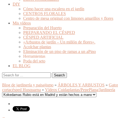
DIY
Cómo hacer una escalera en el jardín
CENTROS FLORALES
Centro de mesa original con limones amarillos y flores
Mis vídeos
Preparación del Huerto
PREPARANDO EL CÉSPED
CÉSPED ARTIFICIAL
«Arbustos de jardín – Un millón de flores».
Acolchar plantas
Eliminación de un piso de ramas a un aPino
Herramientas
Poda del seto
EL BLOG
Blog de jardinería y paisajismo
»
ÁRBOLES Y ARBUSTOS
»
Gato
cortacésped Husquarna
»
Vídeos Cuidaplantas/PepePlana/Jardinería