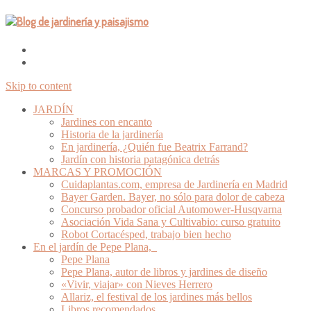
Skip to content
JARDÍN
Jardines con encanto
Historia de la jardinería
En jardinería, ¿Quién fue Beatrix Farrand?
Jardín con historia patagónica detrás
MARCAS Y PROMOCIÓN
Cuidaplantas.com, empresa de Jardinería en Madrid
Bayer Garden. Bayer, no sólo para dolor de cabeza
Concurso probador oficial Automower-Husqvarna
Asociación Vida Sana y Cultivabio: curso gratuito
Robot Cortacésped, trabajo bien hecho
En el jardín de Pepe Plana,
Pepe Plana
Pepe Plana, autor de libros y jardines de diseño
«Vivir, viajar» con Nieves Herrero
Allariz, el festival de los jardines más bellos
Libros recomendados